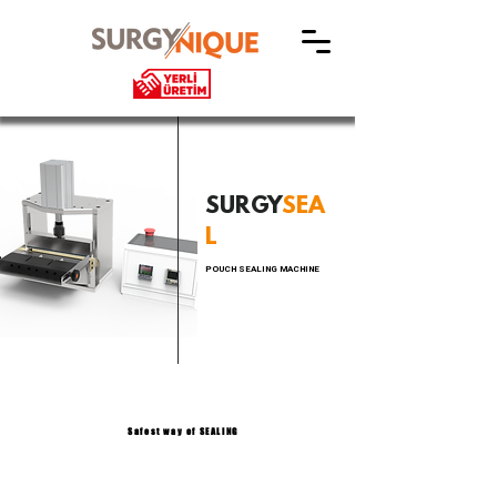
SURGY
SEA
L
POUCH SEALING MACHINE
Safest way of SEALING