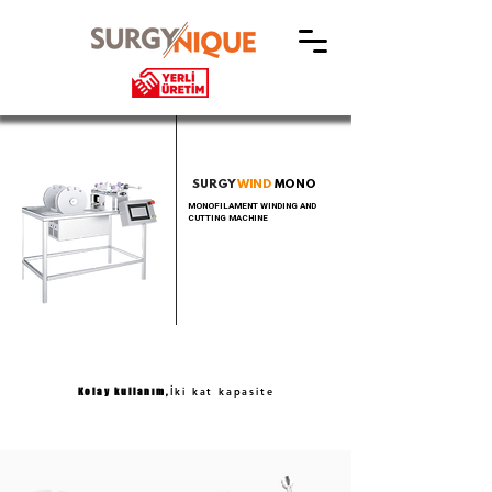
SURGY
WIND
MONO
MONOFILAMENT WINDING AND
CUTTING MACHINE
İki kat kapasite
Kolay kullanım,